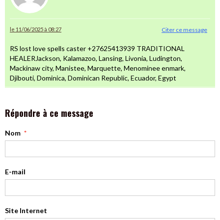
le 11/06/2025 à 08:27
Citer ce message
RS lost love spells caster +27625413939 TRADITIONAL
HEALERJackson, Kalamazoo, Lansing, Livonia, Ludington,
Mackinaw city, Manistee, Marquette, Menominee enmark,
Djibouti, Dominica, Dominican Republic, Ecuador, Egypt
Répondre à ce message
Nom
E-mail
Site Internet