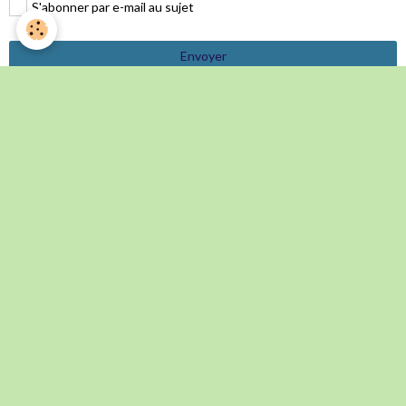
S'abonner par e-mail au sujet
Envoyer
Évènements à venir
L' Italie Secrète _ Voyage d'automne 2026
Du 09/10/2026
au 13/10/2026
Inscriptions jusqu'au 30 mai 2026
Fiesta Espagnole 2026
Du 08/11/2026
au 11/11/2026