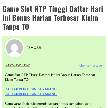
Game Slot RTP Tinggi Daftar Hari
Ini Bonus Harian Terbesar Klaim
Tanpa TO
ESMOSSI
le 13/06/2025 à 13:48
Citer ce message
Game Slot RTP Tinggi Daftar Hari Ini Bonus Harian Terbesar
Klaim Tanpa TO
DAFTAR KLIK DISINI SEKARANG
DAFTAR KLIK DISINI SEKARANG
Siapa yang tidak suka mendapatkan bonus tambahan saat