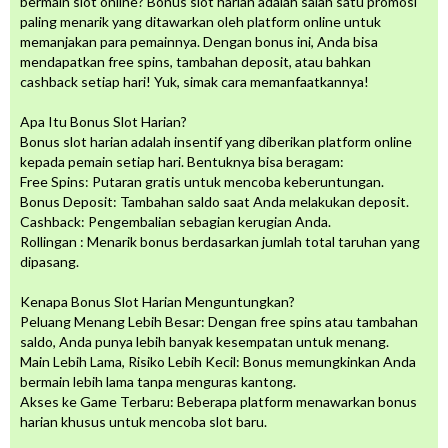
bermain slot online? Bonus slot harian adalah salah satu promosi
paling menarik yang ditawarkan oleh platform online untuk
memanjakan para pemainnya. Dengan bonus ini, Anda bisa
mendapatkan free spins, tambahan deposit, atau bahkan
cashback setiap hari! Yuk, simak cara memanfaatkannya!
Apa Itu Bonus Slot Harian?
Bonus slot harian adalah insentif yang diberikan platform online
kepada pemain setiap hari. Bentuknya bisa beragam:
Free Spins: Putaran gratis untuk mencoba keberuntungan.
Bonus Deposit: Tambahan saldo saat Anda melakukan deposit.
Cashback: Pengembalian sebagian kerugian Anda.
Rollingan : Menarik bonus berdasarkan jumlah total taruhan yang
dipasang.
Kenapa Bonus Slot Harian Menguntungkan?
Peluang Menang Lebih Besar: Dengan free spins atau tambahan
saldo, Anda punya lebih banyak kesempatan untuk menang.
Main Lebih Lama, Risiko Lebih Kecil: Bonus memungkinkan Anda
bermain lebih lama tanpa menguras kantong.
Akses ke Game Terbaru: Beberapa platform menawarkan bonus
harian khusus untuk mencoba slot baru.