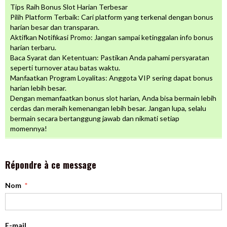
Tips Raih Bonus Slot Harian Terbesar
Pilih Platform Terbaik: Cari platform yang terkenal dengan bonus
harian besar dan transparan.
Aktifkan Notifikasi Promo: Jangan sampai ketinggalan info bonus
harian terbaru.
Baca Syarat dan Ketentuan: Pastikan Anda pahami persyaratan
seperti turnover atau batas waktu.
Manfaatkan Program Loyalitas: Anggota VIP sering dapat bonus
harian lebih besar.
Dengan memanfaatkan bonus slot harian, Anda bisa bermain lebih
cerdas dan meraih kemenangan lebih besar. Jangan lupa, selalu
bermain secara bertanggung jawab dan nikmati setiap
momennya!
Répondre à ce message
Nom
E-mail