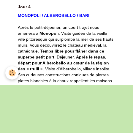
Jour 4
MONOPOLI / ALBEROBELLO / BARI
Après le petit-déjeuner, un court trajet nous
amènera à
Monopoli
. Visite guidée de la vieille
ville pittoresque qui surplombe la mer de ses hauts
murs. Vous découvrirez le château médiéval, la
cathédrale.
Temps libre pour flâner dans ce
superbe petit port
. Déjeuner.
Après le repas,
départ pour Alberobello au cœur de la région
des « trulli »
. Visite d’Alberobello, village insolite.
Ses curieuses constructions coniques de pierres
plates blanchies à la chaux rappellent les maisons
de la Syrie du nord et caractérisent cette région
constituée de petits villages typiques et d’oliviers
centenaires. Visite du « Trullo Sovrano » : visiter ce
site fascinant permet d’avoir un aperçu du mode vie
dans une maison traditionnelle de la région des
Pouilles. Retour à l’hôtel. Diner et logement.
Jour 5