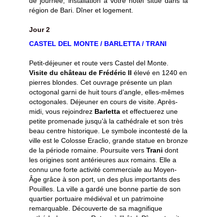
de journée, installation à votre hôtel situé dans la
région de Bari. Dîner et logement.
Jour 2
CASTEL DEL MONTE / BARLETTA / TRANI
Petit-déjeuner et route vers Castel del Monte.
Visite du château de Frédéric II
élevé en 1240 en
pierres blondes. Cet ouvrage présente un plan
octogonal garni de huit tours d’angle, elles-mêmes
octogonales. Déjeuner en cours de visite. Après-
midi, vous rejoindrez
Barletta
et effectuerez une
petite promenade jusqu’à la cathédrale et son très
beau centre historique. Le symbole incontesté de la
ville est le Colosse Eraclio, grande statue en bronze
de la période romaine. Poursuite vers
Trani
dont
les origines sont antérieures aux romains. Elle a
connu une forte activité commerciale au Moyen-
Âge grâce à son port, un des plus importants des
Pouilles. La ville a gardé une bonne partie de son
quartier portuaire médiéval et un patrimoine
remarquable. Découverte de sa magnifique