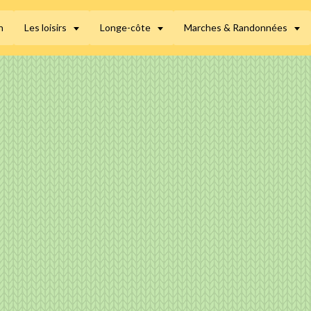
n
Les loisirs
Longe-côte
Marches & Randonnées