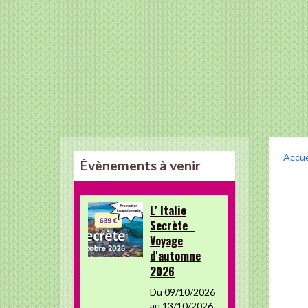
Accue
Évènements à venir
L' Italie
Secrète _
Voyage
d'automne
2026
Du 09/10/2026
au 13/10/2026