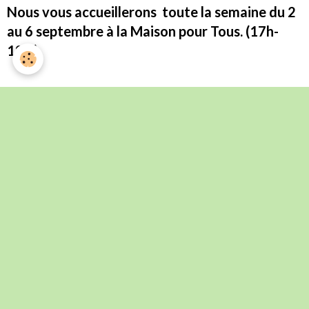
Nous vous accueillerons toute la semaine du 2
au 6 septembre à la Maison pour Tous. (17h-
19h )
Évènements à venir
L' Italie Secrète _ Voyage d'automne 2026
Du 09/10/2026
au 13/10/2026
Inscriptions jusqu'au 30 mai 2026
Fiesta Espagnole 2026
Du 08/11/2026
au 11/11/2026